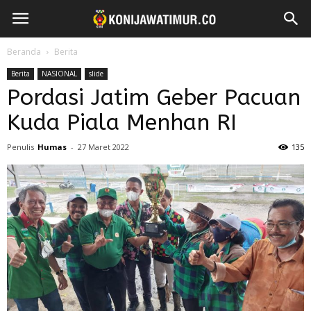
Beranda
Berita
Berita
NASIONAL
slide
Pordasi Jatim Geber Pacuan
Kuda Piala Menhan RI
Penulis
Humas
-
27 Maret 2022
135