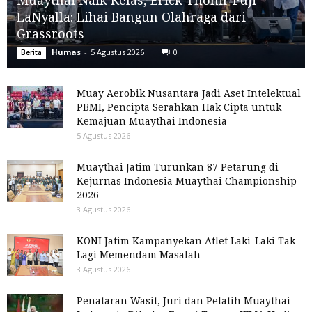
Muaythai Naik Kelas, Erick Thohir Puji
LaNyalla: Lihai Bangun Olahraga dari
Grassroots
Humas
-
5 Agustus 2026
0
Berita
Muay Aerobik Nusantara Jadi Aset Intelektual
PBMI, Pencipta Serahkan Hak Cipta untuk
Kemajuan Muaythai Indonesia
5 Agustus 2026
Muaythai Jatim Turunkan 87 Petarung di
Kejurnas Indonesia Muaythai Championship
2026
3 Agustus 2026
KONI Jatim Kampanyekan Atlet Laki-Laki Tak
Lagi Memendam Masalah
3 Agustus 2026
Penataran Wasit, Juri dan Pelatih Muaythai