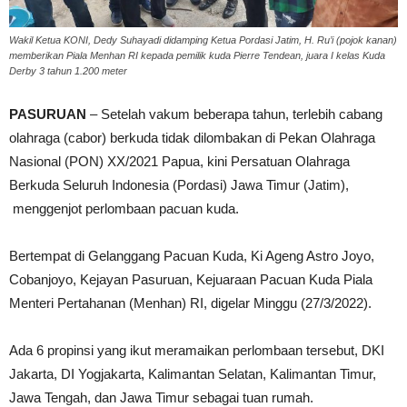
Wakil Ketua KONI, Dedy Suhayadi didamping Ketua Pordasi Jatim, H. Ru’i (pojok kanan)
memberikan Piala Menhan RI kepada pemilik kuda Pierre Tendean, juara I kelas Kuda
Derby 3 tahun 1.200 meter
PASURUAN
– Setelah vakum beberapa tahun, terlebih cabang
olahraga (cabor) berkuda tidak dilombakan di Pekan Olahraga
Nasional (PON) XX/2021 Papua, kini Persatuan Olahraga
Berkuda Seluruh Indonesia (Pordasi) Jawa Timur (Jatim),
menggenjot perlombaan pacuan kuda.
Bertempat di Gelanggang Pacuan Kuda, Ki Ageng Astro Joyo,
Cobanjoyo, Kejayan Pasuruan, Kejuaraan Pacuan Kuda Piala
Menteri Pertahanan (Menhan) RI, digelar Minggu (27/3/2022).
Ada 6 propinsi yang ikut meramaikan perlombaan tersebut, DKI
Jakarta, DI Yogjakarta, Kalimantan Selatan, Kalimantan Timur,
Jawa Tengah, dan Jawa Timur sebagai tuan rumah.