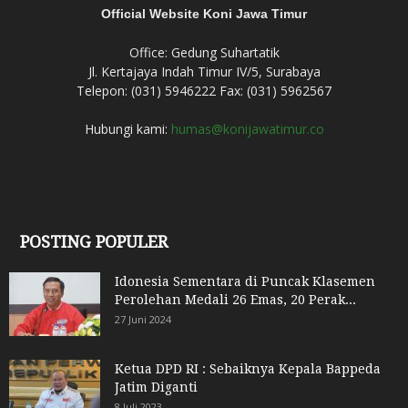
Official Website Koni Jawa Timur
Office: Gedung Suhartatik
Jl. Kertajaya Indah Timur IV/5, Surabaya
Telepon: (031) 5946222 Fax: (031) 5962567
Hubungi kami:
humas@konijawatimur.co
POSTING POPULER
Idonesia Sementara di Puncak Klasemen
Perolehan Medali 26 Emas, 20 Perak...
27 Juni 2024
Ketua DPD RI : Sebaiknya Kepala Bappeda
Jatim Diganti
8 Juli 2023