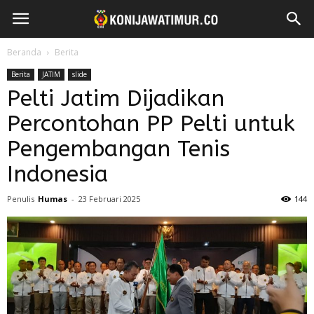
Beranda
Berita
Berita
JATIM
slide
Pelti Jatim Dijadikan
Percontohan PP Pelti untuk
Pengembangan Tenis
Indonesia
Penulis
Humas
-
23 Februari 2025
144