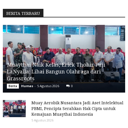
BERITA TERBARU
Muaythai Naik Kelas, Erick Thohir Puji
LaNyalla: Lihai Bangun Olahraga dari
Grassroots
Humas
-
5 Agustus 2026
0
Berita
Muay Aerobik Nusantara Jadi Aset Intelektual
PBMI, Pencipta Serahkan Hak Cipta untuk
Kemajuan Muaythai Indonesia
5 Agustus 2026