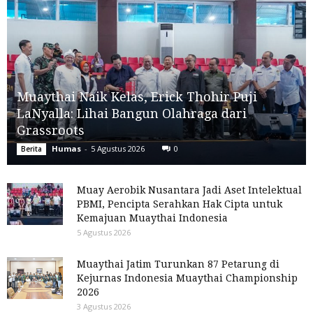
Muaythai Naik Kelas, Erick Thohir Puji
LaNyalla: Lihai Bangun Olahraga dari
Grassroots
Humas
-
5 Agustus 2026
0
Berita
Muay Aerobik Nusantara Jadi Aset Intelektual
PBMI, Pencipta Serahkan Hak Cipta untuk
Kemajuan Muaythai Indonesia
5 Agustus 2026
Muaythai Jatim Turunkan 87 Petarung di
Kejurnas Indonesia Muaythai Championship
2026
3 Agustus 2026