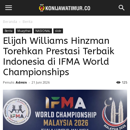
Beranda
Berita
Berita
Muaythai
NASIONAL
slide
Elijah Williams Hinzman
Torehkan Prestasi Terbaik
Indonesia di IFMA World
Championships
Penulis
Admin
-
21 Juni 2026
125