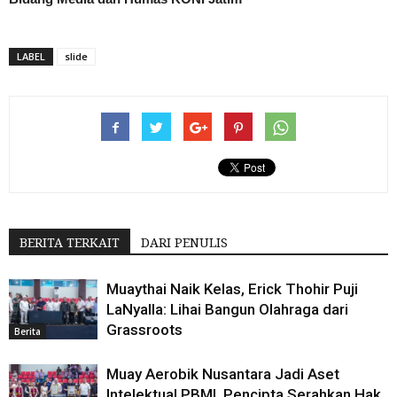
LABEL
slide
BERITA TERKAIT
DARI PENULIS
Muaythai Naik Kelas, Erick Thohir Puji
LaNyalla: Lihai Bangun Olahraga dari
Grassroots
Berita
Muay Aerobik Nusantara Jadi Aset
Intelektual PBMI, Pencipta Serahkan Hak