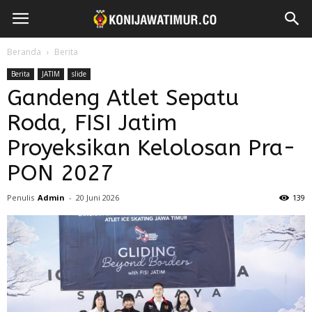
Beranda
Berita
Berita
JATIM
slide
Gandeng Atlet Sepatu
Roda, FISI Jatim
Proyeksikan Kelolosan Pra-
PON 2027
Penulis
Admin
-
20 Juni 2026
139