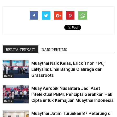
BERITA TERKAIT
DARI PENULIS
Muaythai Naik Kelas, Erick Thohir Puji
LaNyalla: Lihai Bangun Olahraga dari
Grassroots
Berita
Muay Aerobik Nusantara Jadi Aset
Intelektual PBMI, Pencipta Serahkan Hak
Cipta untuk Kemajuan Muaythai Indonesia
Berita
Muaythai Jatim Turunkan 87 Petarung di