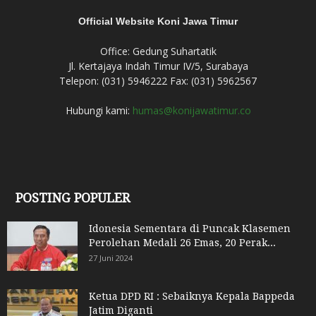
Official Website Koni Jawa Timur
Office: Gedung Suhartatik
Jl. Kertajaya Indah Timur IV/5, Surabaya
Telepon: (031) 5946222 Fax: (031) 5962567
Hubungi kami:
humas@konijawatimur.co
POSTING POPULER
Idonesia Sementara di Puncak Klasemen
Perolehan Medali 26 Emas, 20 Perak...
27 Juni 2024
Ketua DPD RI : Sebaiknya Kepala Bappeda
Jatim Diganti