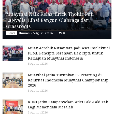
Muaythai Naik Kelas, Erick Thohir Puji
LaNyalla: Lihai Bangun Olahraga dari
Grassroots
Humas
-
5 Agustus 2026
0
Berita
Muay Aerobik Nusantara Jadi Aset Intelektual
PBMI, Pencipta Serahkan Hak Cipta untuk
Kemajuan Muaythai Indonesia
5 Agustus 2026
Muaythai Jatim Turunkan 87 Petarung di
Kejurnas Indonesia Muaythai Championship
2026
3 Agustus 2026
KONI Jatim Kampanyekan Atlet Laki-Laki Tak
Lagi Memendam Masalah
3 Agustus 2026