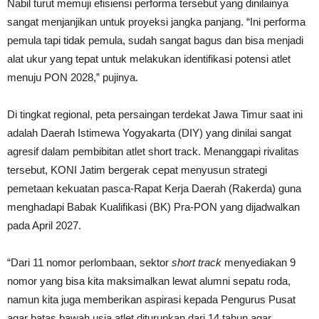
Nabil turut memuji efisiensi performa tersebut yang dinilainya
sangat menjanjikan untuk proyeksi jangka panjang. “Ini performa
pemula tapi tidak pemula, sudah sangat bagus dan bisa menjadi
alat ukur yang tepat untuk melakukan identifikasi potensi atlet
menuju PON 2028,” pujinya.
Di tingkat regional, peta persaingan terdekat Jawa Timur saat ini
adalah Daerah Istimewa Yogyakarta (DIY) yang dinilai sangat
agresif dalam pembibitan atlet short track. Menanggapi rivalitas
tersebut, KONI Jatim bergerak cepat menyusun strategi
pemetaan kekuatan pasca-Rapat Kerja Daerah (Rakerda) guna
menghadapi Babak Kualifikasi (BK) Pra-PON yang dijadwalkan
pada April 2027.
“Dari 11 nomor perlombaan, sektor
short track
menyediakan 9
nomor yang bisa kita maksimalkan lewat alumni sepatu roda,
namun kita juga memberikan aspirasi kepada Pengurus Pusat
agar batas bawah usia atlet diturunkan dari 14 tahun agar