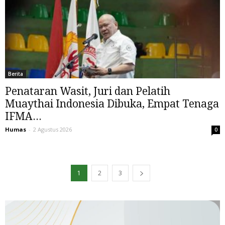
Berita
Penataran Wasit, Juri dan Pelatih
Muaythai Indonesia Dibuka, Empat Tenaga
IFMA...
Humas
-
2 Agustus 2026
0
1
2
3