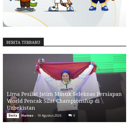
BERITA TERBARU
Lima Pesilat Jatim Masuk Seleknas Persiapan
World Pencak Silat Championship di
Uzbekistan
Humas
-
10 Agustus 2026
0
Berita