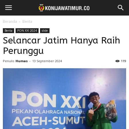
Beranda
Berita
Berita
PON XXI 2024
slide
Selancar Jatim Hanya Raih
Perunggu
Penulis
Humas
-
13 September 2024
119