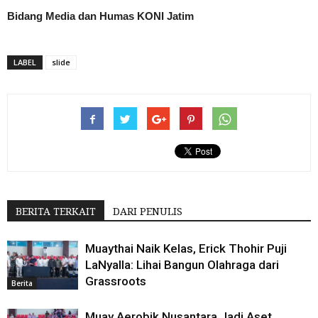
Bidang Media dan Humas KONI Jatim
LABEL
slide
BERITA TERKAIT
DARI PENULIS
Muaythai Naik Kelas, Erick Thohir Puji
LaNyalla: Lihai Bangun Olahraga dari
Grassroots
Berita
Muay Aerobik Nusantara Jadi Aset