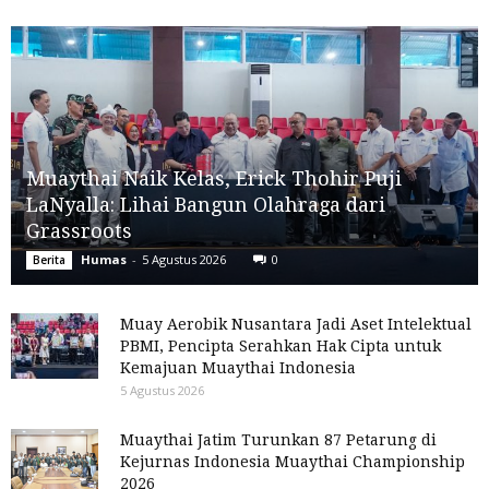
Muaythai Naik Kelas, Erick Thohir Puji
LaNyalla: Lihai Bangun Olahraga dari
Grassroots
Humas
-
5 Agustus 2026
0
Berita
Muay Aerobik Nusantara Jadi Aset Intelektual
PBMI, Pencipta Serahkan Hak Cipta untuk
Kemajuan Muaythai Indonesia
5 Agustus 2026
Muaythai Jatim Turunkan 87 Petarung di
Kejurnas Indonesia Muaythai Championship
2026