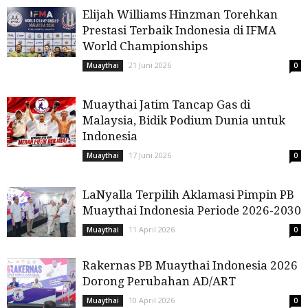
Elijah Williams Hinzman Torehkan
Prestasi Terbaik Indonesia di IFMA
World Championships
21 Juni 2026
Muaythai
0
Muaythai Jatim Tancap Gas di
Malaysia, Bidik Podium Dunia untuk
Indonesia
17 Juni 2026
Muaythai
0
LaNyalla Terpilih Aklamasi Pimpin PB
Muaythai Indonesia Periode 2026-2030
11 April 2026
Muaythai
0
Rakernas PB Muaythai Indonesia 2026
Dorong Perubahan AD/ART
10 April 2026
Muaythai
0