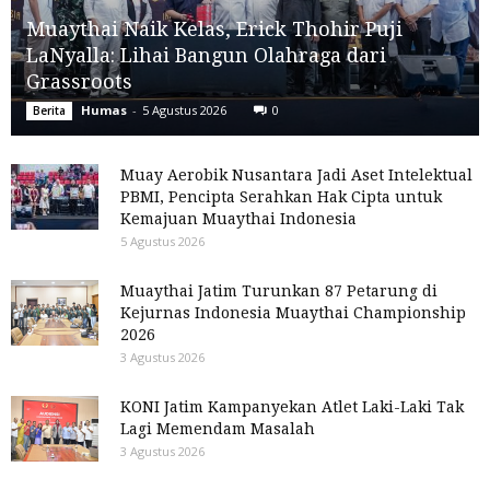
Muaythai Naik Kelas, Erick Thohir Puji
LaNyalla: Lihai Bangun Olahraga dari
Grassroots
Humas
-
5 Agustus 2026
0
Berita
Muay Aerobik Nusantara Jadi Aset Intelektual
PBMI, Pencipta Serahkan Hak Cipta untuk
Kemajuan Muaythai Indonesia
5 Agustus 2026
Muaythai Jatim Turunkan 87 Petarung di
Kejurnas Indonesia Muaythai Championship
2026
3 Agustus 2026
KONI Jatim Kampanyekan Atlet Laki-Laki Tak
Lagi Memendam Masalah
3 Agustus 2026