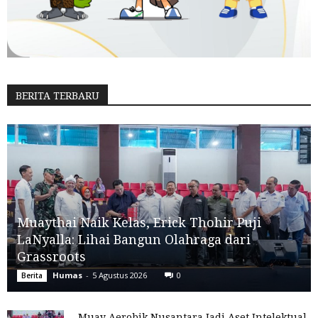
BERITA TERBARU
Muaythai Naik Kelas, Erick Thohir Puji
LaNyalla: Lihai Bangun Olahraga dari
Grassroots
Humas
-
5 Agustus 2026
0
Berita
Muay Aerobik Nusantara Jadi Aset Intelektual