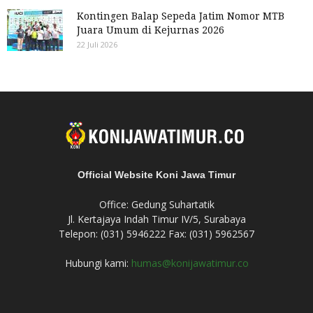
Kontingen Balap Sepeda Jatim Nomor MTB
Juara Umum di Kejurnas 2026
22 Juli 2026
Official Website Koni Jawa Timur
Office: Gedung Suhartatik
Jl. Kertajaya Indah Timur IV/5, Surabaya
Telepon: (031) 5946222 Fax: (031) 5962567
Hubungi kami:
humas@konijawatimur.co