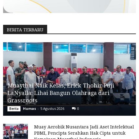
BERITA TERBARU
Muaythai Naik Kelas, Erick Thohir Puji
LaNyalla: Lihai Bangun Olahraga dari
Grassroots
Humas
-
5 Agustus 2026
0
Berita
Muay Aerobik Nusantara Jadi Aset Intelektual
PBMI, Pencipta Serahkan Hak Cipta untuk