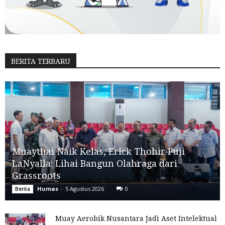
BERITA TERBARU
Muaythai Naik Kelas, Erick Thohir Puji
LaNyalla: Lihai Bangun Olahraga dari
Grassroots
Humas
-
5 Agustus 2026
0
Berita
Muay Aerobik Nusantara Jadi Aset Intelektual