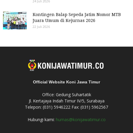
24 Juli 2026
Kontingen Balap Sepeda Jatim Nomor MTB
Juara Umum di Kejurnas 2026
22 Juli 2026
Official Website Koni Jawa Timur
Office: Gedung Suhartatik
Jl. Kertajaya Indah Timur IV/5, Surabaya
Telepon: (031) 5946222 Fax: (031) 5962567
Hubungi kami:
humas@konijawatimur.co