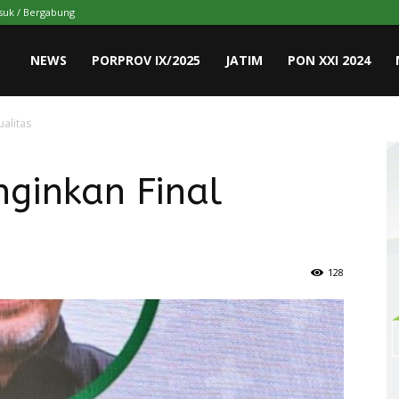
uk / Bergabung
NEWS
PORPROV IX/2025
JATIM
PON XXI 2024
ualitas
nginkan Final
128