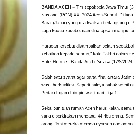
BANDA ACEH –
Tim sepakbola Jawa Timur (J
Nasional (PON) XXI 2024 Aceh-Sumut. Di lag
Barat (Jabar) yang dijadwalkan berlangsung di
Laga kedua kesebelasan diharapkan menjadi to
Harapan tersebut disampaikan pelatih sepakbo
kebaikan kepada semua,” kata Fakhri dalam s
Hotel Hermes, Banda Aceh, Selasa (17/9/2024
Salah satu syarat agar partai final antara Jati
wasit berkualitas. Seperti halnya babak semifi
Pertandingan dipimpin wasit dari Liga 1.
Sekalipun tuan rumah Aceh harus kalah, semu
yang diperkirakan mencapai 44 ribu orang. Sem
orang. Tapi mereka merasa nyaman dan aman k