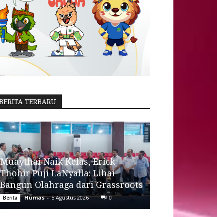
BERITA TERBARU
Muaythai Naik Kelas, Erick
Thohir Puji LaNyalla: Lihai
Bangun Olahraga dari Grassroots
Humas
-
5 Agustus 2026
0
Berita