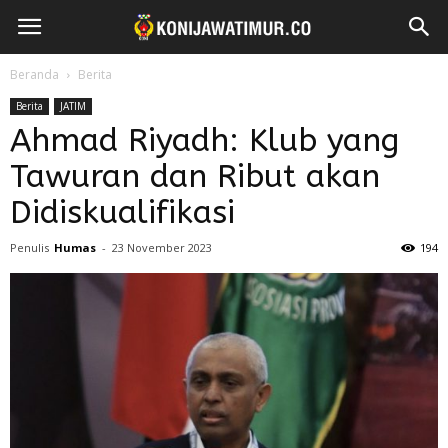
Beranda
Berita
Berita
JATIM
Ahmad Riyadh: Klub yang
Tawuran dan Ribut akan
Didiskualifikasi
Penulis
Humas
-
23 November 2023
194