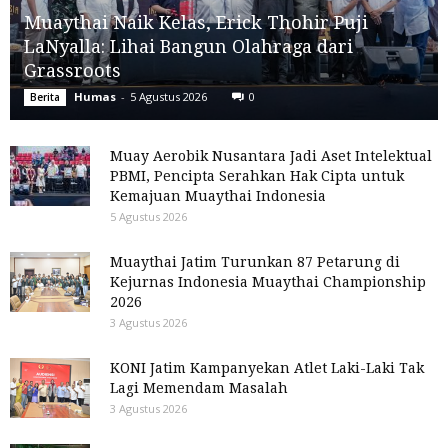
Muaythai Naik Kelas, Erick Thohir Puji
LaNyalla: Lihai Bangun Olahraga dari
Grassroots
Humas
-
5 Agustus 2026
0
Berita
Muay Aerobik Nusantara Jadi Aset Intelektual
PBMI, Pencipta Serahkan Hak Cipta untuk
Kemajuan Muaythai Indonesia
5 Agustus 2026
Muaythai Jatim Turunkan 87 Petarung di
Kejurnas Indonesia Muaythai Championship
2026
3 Agustus 2026
KONI Jatim Kampanyekan Atlet Laki-Laki Tak
Lagi Memendam Masalah
3 Agustus 2026