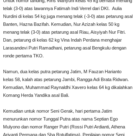
Untuk nomor tanding, Riris Wahyuni kelas 45 kg berhasil menang
telak (3-0) atas lawannya Fatimah Indi Verrel dari DKI. Aulia
Nurdini di kelas 54 kg juga menang telak (-3-0) atas petarung asal
Banten, Hazna Bazifah. Kemudian, Nur Azizah kelas 50 kg
menang telak (3-0) atas petarung asal Riau, Aisyiyah Nur Fitri.
Dan, petarung di kelas 62 kg Vina Indah Perdana menghajar
Larasandevi Putri Ramadhani, petarung asal Bengkulu dengan
ronde pertama TKO.
Namun, dua kelas putra petarung Jatim, M Fauzan Harianto
kelas 58, kalah atas petarung Jambi, Rangga Adi Brata Ridwan.
Kemudian, Muhammad Raynaldhi Xavero kelas 64 kg dikalahkan
Komang Herda Yandika asal Bali.
Kemudian untuk nomor Seni Gerak, hari pertama Jatim
menurunkan nomor Tunggal Putra atas nama Septian Ego
Mulyono dan nomor Ranger Putri (Rossi Putri Ardianti, Athena
Ariyanti Permana dan Sha Rotulfatima). Penilaian nomor Seni