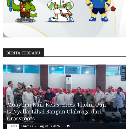
BERITA TERBARU
Muaythai Naik Kelas, Erick Thohir Puji
LaNyalla: Lihai Bangun Olahraga dari
Grassroots
Humas
-
5 Agustus 2026
0
Berita