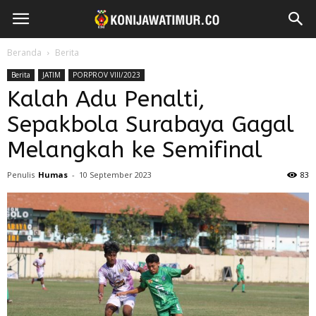
Beranda
Berita
Berita
JATIM
PORPROV VIII/2023
Kalah Adu Penalti,
Sepakbola Surabaya Gagal
Melangkah ke Semifinal
Penulis
Humas
-
10 September 2023
83