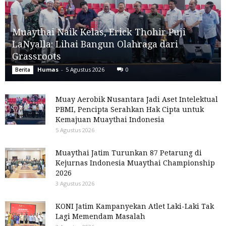
Muaythai Naik Kelas, Erick Thohir Puji
LaNyalla: Lihai Bangun Olahraga dari
Grassroots
Humas
-
5 Agustus 2026
0
Berita
Muay Aerobik Nusantara Jadi Aset Intelektual
PBMI, Pencipta Serahkan Hak Cipta untuk
Kemajuan Muaythai Indonesia
5 Agustus 2026
Muaythai Jatim Turunkan 87 Petarung di
Kejurnas Indonesia Muaythai Championship
2026
3 Agustus 2026
KONI Jatim Kampanyekan Atlet Laki-Laki Tak
Lagi Memendam Masalah