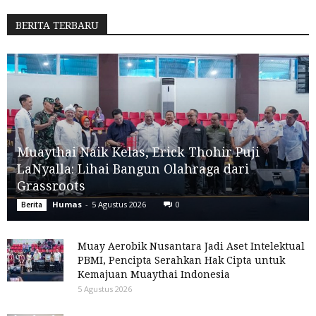
BERITA TERBARU
Muaythai Naik Kelas, Erick Thohir Puji
LaNyalla: Lihai Bangun Olahraga dari
Grassroots
Humas
-
5 Agustus 2026
0
Berita
Muay Aerobik Nusantara Jadi Aset Intelektual
PBMI, Pencipta Serahkan Hak Cipta untuk
Kemajuan Muaythai Indonesia
5 Agustus 2026