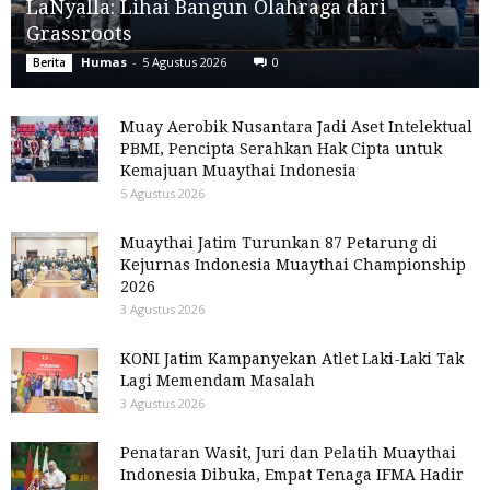
LaNyalla: Lihai Bangun Olahraga dari
Grassroots
Humas
-
5 Agustus 2026
0
Berita
Muay Aerobik Nusantara Jadi Aset Intelektual
PBMI, Pencipta Serahkan Hak Cipta untuk
Kemajuan Muaythai Indonesia
5 Agustus 2026
Muaythai Jatim Turunkan 87 Petarung di
Kejurnas Indonesia Muaythai Championship
2026
3 Agustus 2026
KONI Jatim Kampanyekan Atlet Laki-Laki Tak
Lagi Memendam Masalah
3 Agustus 2026
Penataran Wasit, Juri dan Pelatih Muaythai
Indonesia Dibuka, Empat Tenaga IFMA Hadir