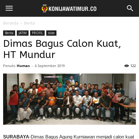
Beranda
Berita
Berita
JATIM
PROFIL
slide
Dimas Bagus Calon Kuat,
HT Mundur
Penulis
Humas
-
6 September 2019
122
SURABAYA
-Dimas Bagus Agung Kurniawan menjadi calon kuat