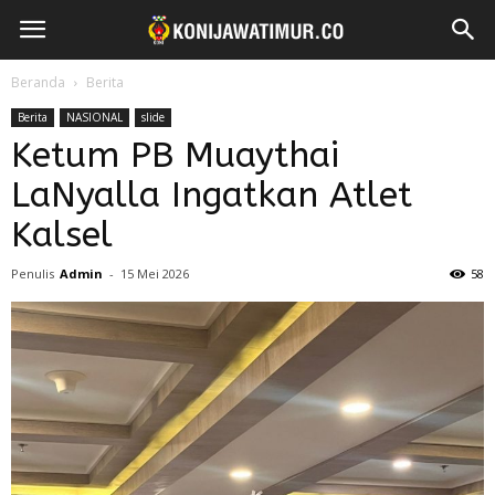
Beranda
Berita
Berita
NASIONAL
slide
Ketum PB Muaythai
LaNyalla Ingatkan Atlet
Kalsel
Penulis
Admin
-
15 Mei 2026
58