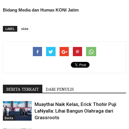
Bidang Media dan Humas KONI Jatim
LABEL
slide
BERITA TERKAIT
DARI PENULIS
Muaythai Naik Kelas, Erick Thohir Puji
LaNyalla: Lihai Bangun Olahraga dari
Grassroots
Berita