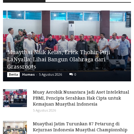
Muaythai Naik Kelas, Erick Thohir Puji
LaNyalla: Lihai Bangun Olahraga dari
Grassroots
Humas
-
5 Agustus 2026
0
Berita
Muay Aerobik Nusantara Jadi Aset Intelektual
PBMI, Pencipta Serahkan Hak Cipta untuk
Kemajuan Muaythai Indonesia
5 Agustus 2026
Muaythai Jatim Turunkan 87 Petarung di
Kejurnas Indonesia Muaythai Championship