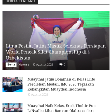
BERITA TERBARU
Lima Pesilat Jatim Masuk Seleknas Persiapan
World Pencak Silat Championship di
Uzbekistan
Humas
-
10 Agustus 2026
0
Berita
Muaythai Jatim Dominan di Kelas Elite
Perolehan Medali, IMC 2026 Tegaskan
Kebangkitan Muaythai Indonesia
10 Agustus 2026
Muaythai Naik Kelas, Erick Thohir Puji
LaNyalla: Lihai Bangun Olahraga dari