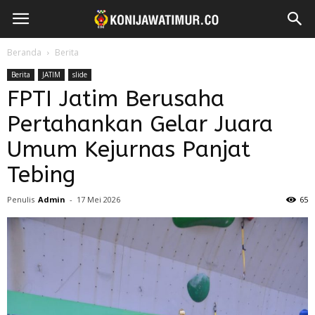
Beranda
Berita
Berita
JATIM
slide
FPTI Jatim Berusaha
Pertahankan Gelar Juara
Umum Kejurnas Panjat
Tebing
Penulis
Admin
-
17 Mei 2026
65