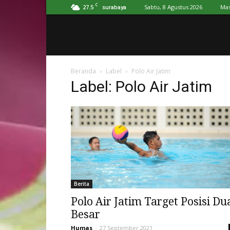
C
27.5
Sabtu, 8 Agustus 2026
Mas
surabaya
Beranda
Label
Polo Air Jatim
Label: Polo Air Jatim
Berita
Polo Air Jatim Target Posisi Du
Besar
Humas
-
27 September 2021