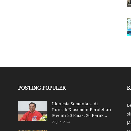
POSTING POPULER
K
Idonesia Sementara di
Be
Puncak Klasemen Perolehan
sl
Medali 26 Emas, 20 Perak...
27 Juni 2024
J