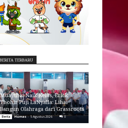
BERITA TERBARU
Muaythai Naik Kelas, Erick
Thohir Puji LaNyalla: Lihai
Bangun Olahraga dari Grassroots
Humas
-
5 Agustus 2026
0
Berita