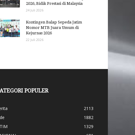
2026, Bidik Prestasi di Malaysia
24 Juli 2026
Kontingen Balap Sepeda Jatim
Nomor MTB Juara Umum di
Kejurnas 2026
22 Juli 2026
ATEGORI POPULER
rita
2113
ide
1882
ATIM
1329