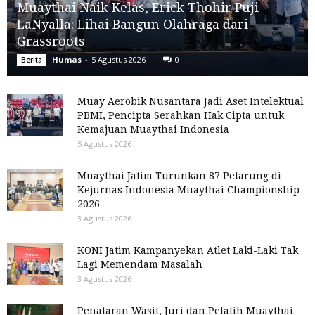
Muaythai Naik Kelas, Erick Thohir Puji
LaNyalla: Lihai Bangun Olahraga dari
Grassroots
Humas
-
5 Agustus 2026
0
Berita
Muay Aerobik Nusantara Jadi Aset Intelektual
PBMI, Pencipta Serahkan Hak Cipta untuk
Kemajuan Muaythai Indonesia
5 Agustus 2026
Muaythai Jatim Turunkan 87 Petarung di
Kejurnas Indonesia Muaythai Championship
2026
3 Agustus 2026
KONI Jatim Kampanyekan Atlet Laki-Laki Tak
Lagi Memendam Masalah
3 Agustus 2026
Penataran Wasit, Juri dan Pelatih Muaythai