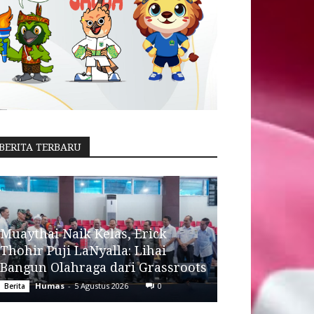
BERITA TERBARU
Muaythai Naik Kelas, Erick
Thohir Puji LaNyalla: Lihai
Bangun Olahraga dari Grassroots
Humas
-
5 Agustus 2026
0
Berita