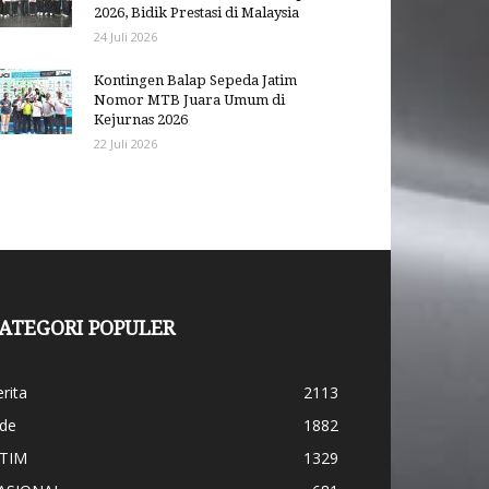
2026, Bidik Prestasi di Malaysia
24 Juli 2026
Kontingen Balap Sepeda Jatim
Nomor MTB Juara Umum di
Kejurnas 2026
22 Juli 2026
ATEGORI POPULER
rita
2113
ide
1882
ATIM
1329