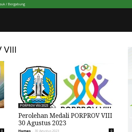
suk / Bergabung
VIII
PORPROV VIII/2023
Perolehan Medali PORPROV VIII
30 Agustus 2023
Humas
-
30 Agustus 2023
0
0