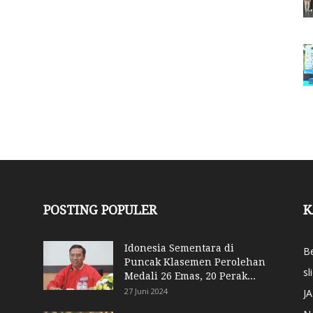
POSTING POPULER
K
Idonesia Sementara di
Be
Puncak Klasemen Perolehan
sl
Medali 26 Emas, 20 Perak...
27 Juni 2024
J