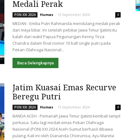
Medali Perak
Humas
-
15 September 2024
PON XXI 2024
0
MEDAN - Emilia Putri Rahmanda mendulang medali perak
dari meja biliar. Ini setelah pebiliar Jawa Timur (Jatim) itu
kalah dari wakil Papua Pegunungan Kenny Tirza
Chandra dalam final nomor 10 ball single putri pada
Pekan Olahraga Nasional...
Baca Selengkapnya
Jatim Kuasai Emas Recurve
Beregu Putri
Humas
-
15 September 2024
PON XXI 2024
0
BANDA ACEH - Pemanah Jawa Timur (Jatim) kembali tampil
perkasa. Satu lagi medali emas Pekan Olahraga
Nasional (PON) XXI 2024 Aceh-Sumut berhasil dibawa
pulang. Kali ini oleh Diananda Choirunisa, Ayu Mareta