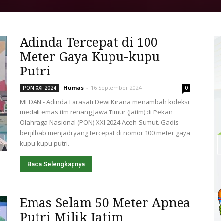
Adinda Tercepat di 100
Meter Gaya Kupu-kupu
Putri
Humas
-
16 September 2024
PON XXI 2024
0
MEDAN - Adinda Larasati Dewi Kirana menambah koleksi
medali emas tim renang Jawa Timur (Jatim) di Pekan
Olahraga Nasional (PON) XXI 2024 Aceh-Sumut. Gadis
berjilbab menjadi yang tercepat di nomor 100 meter gaya
kupu-kupu putri.
Baca Selengkapnya
Emas Selam 50 Meter Apnea
Putri Milik Jatim