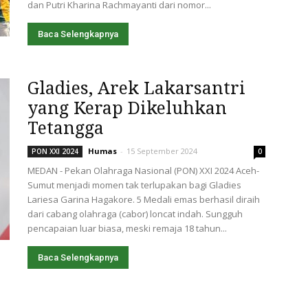
dan Putri Kharina Rachmayanti dari nomor...
Baca Selengkapnya
Gladies, Arek Lakarsantri
yang Kerap Dikeluhkan
Tetangga
Humas
-
15 September 2024
PON XXI 2024
0
MEDAN - Pekan Olahraga Nasional (PON) XXI 2024 Aceh-
Sumut menjadi momen tak terlupakan bagi Gladies
Lariesa Garina Hagakore. 5 Medali emas berhasil diraih
dari cabang olahraga (cabor) loncat indah. Sungguh
pencapaian luar biasa, meski remaja 18 tahun...
Baca Selengkapnya