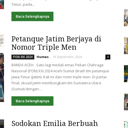
Timur, pada...
Baca Selengkapnya
Petanque Jatim Berjaya di
Nomor Triple Men
Humas
-
16 September 2024
PON XXI 2024
0
BANDA ACEH - Satu lagi medali emas Pekan Olahraga
Nasional (PON) XXI 2024 Aceh-Sumut diraih tim petanque
Jawa Timur (Jatim). Kali ini dari nomr triple men. Di partai
final, skuad Jatim membungkam tim Sumatera Utara
(Sumut) dengan...
Baca Selengkapnya
Sodokan Emilia Berbuah