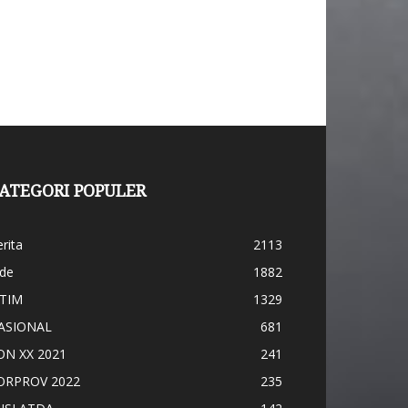
ATEGORI POPULER
rita
2113
ide
1882
ATIM
1329
ASIONAL
681
ON XX 2021
241
ORPROV 2022
235