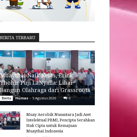
BERITA TERBARU
Muaythai Naik Kelas, Erick
Thohir Puji LaNyalla: Lihai
Bangun Olahraga dari Grassroots
Humas
-
5 Agustus 2026
0
Berita
Muay Aerobik Nusantara Jadi Aset
Intelektual PBMI, Pencipta Serahkan
Hak Cipta untuk Kemajuan
Muaythai Indonesia