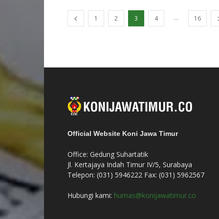
...
1
2
3
4
16
Official Website Koni Jawa Timur
Office: Gedung Suhartatik
Jl. Kertajaya Indah Timur IV/5, Surabaya
Telepon: (031) 5946222 Fax: (031) 5962567
Hubungi kami:
humas@konijawatimur.co