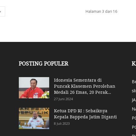
Halaman 3 dari 16
POSTING POPULER
K
Idonesia Sementara di
Be
Puncak Klasemen Perolehan
sl
Medali 26 Emas, 20 Perak...
27 Juni 2024
J
N
Ketua DPD RI : Sebaiknya
Kepala Bappeda Jatim Diganti
P
8 Juli 2023
P