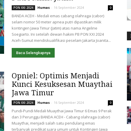
Humas
-
16 September 2024
PON XXI 2024
0
BANDA ACEH - Medali emas cabang olahraga (cabor)
selam nomor 50 meter apnea putri dipastikan milik
kontingen Jawa Timur (Jatim) atas nama Angeline
Soegiarto. Ini setelah dewan hakim PB PON XXI 2024
Aceh-Sumut mendiskualifikasi peselam Jakarta Joanita...
Baca Selengkapnya
Opniel: Optimis Menjadi
Kunci Kesuksesan Muaythai
Jawa Timur
Humas
-
16 September 2024
PON XXI 2024
0
Pundi-Pundi Medali Muaythai Jawa Timur 6 Emas 9 Perak
dan 3 Perunggu BANDA ACEH - Cabang olahraga (cabor)
Muaythai, menjadi salah satu pendulang emas
terbanyak predikat juara umum untuk Kontingen Jawa