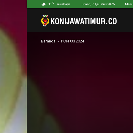
C
30
Jumat, 7 Agustus 2026
Masu
surabaya
Koni
Beranda
PON XXI 2024
Jawa
Timur