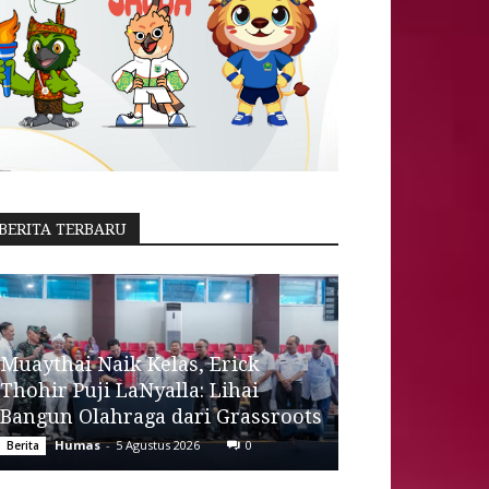
BERITA TERBARU
Muaythai Naik Kelas, Erick
Thohir Puji LaNyalla: Lihai
Bangun Olahraga dari Grassroots
Humas
-
5 Agustus 2026
0
Berita