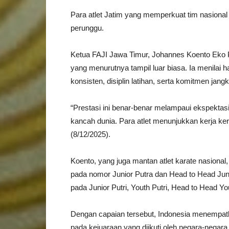
Para atlet Jatim yang memperkuat tim nasional
perunggu.
Ketua FAJI Jawa Timur, Johannes Koento Eko P
yang menurutnya tampil luar biasa. Ia menilai
konsisten, disiplin latihan, serta komitmen jang
“Prestasi ini benar-benar melampaui ekspekta
kancah dunia. Para atlet menunjukkan kerja kera
(8/12/2025).
Koento, yang juga mantan atlet karate nasional
pada nomor Junior Putra dan Head to Head Juni
pada Junior Putri, Youth Putri, Head to Head Yo
Dengan capaian tersebut, Indonesia menempatka
pada kejuaraan yang diikuti oleh negara-negara 