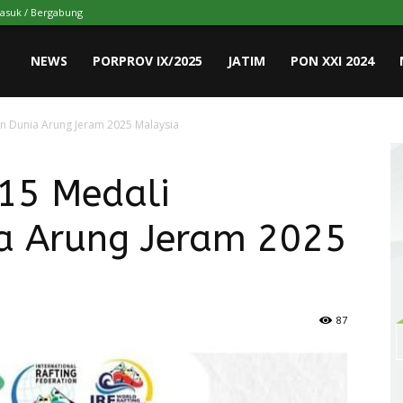
asuk / Bergabung
NEWS
PORPROV IX/2025
JATIM
PON XXI 2024
aan Dunia Arung Jeram 2025 Malaysia
 15 Medali
a Arung Jeram 2025
87