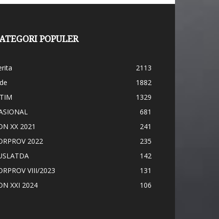
ATEGORI POPULER
rita
2113
ide
1882
ATIM
1329
ASIONAL
681
ON XX 2021
241
ORPROV 2022
235
USLATDA
142
ORPROV VIII/2023
131
ON XXI 2024
106