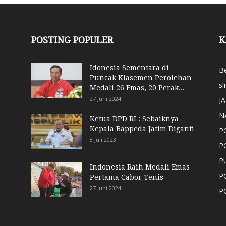
POSTING POPULER
K
Idonesia Sementara di
Be
Puncak Klasemen Perolehan
sl
Medali 26 Emas, 20 Perak...
27 Juni 2024
J
N
Ketua DPD RI : Sebaiknya
Kepala Bappeda Jatim Diganti
P
8 Juli 2023
P
P
Indonesia Raih Medali Emas
P
Pertama Cabor Tenis
27 Juni 2024
P