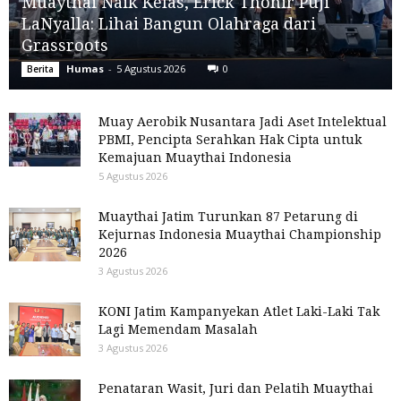
Muaythai Naik Kelas, Erick Thohir Puji
LaNyalla: Lihai Bangun Olahraga dari
Grassroots
Humas
-
5 Agustus 2026
0
Berita
Muay Aerobik Nusantara Jadi Aset Intelektual
PBMI, Pencipta Serahkan Hak Cipta untuk
Kemajuan Muaythai Indonesia
5 Agustus 2026
Muaythai Jatim Turunkan 87 Petarung di
Kejurnas Indonesia Muaythai Championship
2026
3 Agustus 2026
KONI Jatim Kampanyekan Atlet Laki-Laki Tak
Lagi Memendam Masalah
3 Agustus 2026
Penataran Wasit, Juri dan Pelatih Muaythai