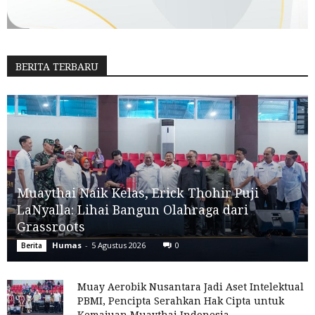
BERITA TERBARU
Muaythai Naik Kelas, Erick Thohir Puji
LaNyalla: Lihai Bangun Olahraga dari
Grassroots
Humas
-
5 Agustus 2026
0
Berita
Muay Aerobik Nusantara Jadi Aset Intelektual
PBMI, Pencipta Serahkan Hak Cipta untuk
Kemajuan Muaythai Indonesia