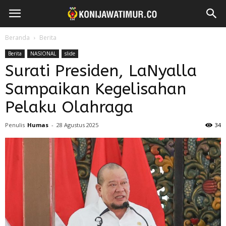
Beranda
Berita
Berita
NASIONAL
slide
Surati Presiden, LaNyalla
Sampaikan Kegelisahan
Pelaku Olahraga
Penulis
Humas
-
28 Agustus 2025
34