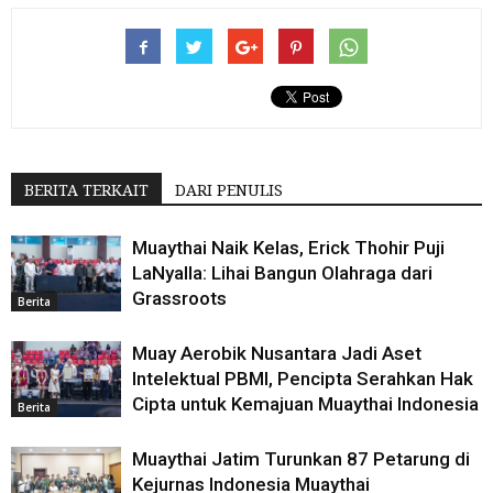
BERITA TERKAIT
DARI PENULIS
Muaythai Naik Kelas, Erick Thohir Puji
LaNyalla: Lihai Bangun Olahraga dari
Grassroots
Berita
Muay Aerobik Nusantara Jadi Aset
Intelektual PBMI, Pencipta Serahkan Hak
Cipta untuk Kemajuan Muaythai Indonesia
Berita
Muaythai Jatim Turunkan 87 Petarung di
Kejurnas Indonesia Muaythai