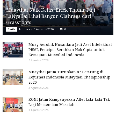
Muaythai Naik Kelas, Erick Thohir Puji
LaNyalla: Lihai Bangun Olahraga dari
Grassroots
Humas
-
5 Agustus 2026
0
Berita
Muay Aerobik Nusantara Jadi Aset Intelektual
PBMI, Pencipta Serahkan Hak Cipta untuk
Kemajuan Muaythai Indonesia
5 Agustus 2026
Muaythai Jatim Turunkan 87 Petarung di
Kejurnas Indonesia Muaythai Championship
2026
3 Agustus 2026
KONI Jatim Kampanyekan Atlet Laki-Laki Tak
Lagi Memendam Masalah
3 Agustus 2026