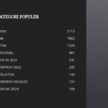
ATEGORI POPULER
rita
2113
ide
1882
ATIM
1329
ASIONAL
681
ON XX 2021
241
ORPROV 2022
235
USLATDA
142
ORPROV VIII/2023
131
ON XXI 2024
106