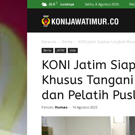
C
26.8
Sabtu, 8 Agustus 2026
Mas
surabaya
Koni
Beranda
Berita
KONI Jatim Siapkan Langkah Khusu
Jawa
Berita
JATIM
slide
KONI Jatim Sia
Timur
Khusus Tangani
dan Pelatih Pu
Penulis
Humas
-
16 Agustus 2025