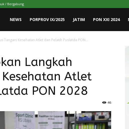
uk / Bergabung
NEWS
PORPROV IX/2025
JATIM
PON XXI 2024
s Tangani Kesehatan Atlet dan Pelatih Puslatda PON...
pkan Langkah
 Kesehatan Atlet
slatda PON 2028
46