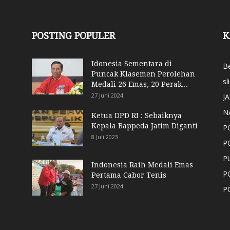
POSTING POPULER
K
Idonesia Sementara di
Be
Puncak Klasemen Perolehan
sl
Medali 26 Emas, 20 Perak...
27 Juni 2024
J
N
Ketua DPD RI : Sebaiknya
Kepala Bappeda Jatim Diganti
P
8 Juli 2023
P
P
Indonesia Raih Medali Emas
P
Pertama Cabor Tenis
27 Juni 2024
P