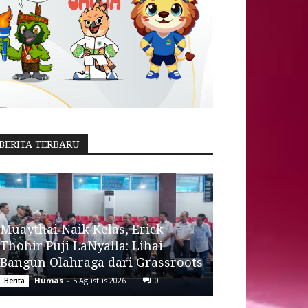
BERITA TERBARU
Muaythai Naik Kelas, Erick
Thohir Puji LaNyalla: Lihai
Bangun Olahraga dari Grassroots
Humas
-
5 Agustus 2026
0
Berita