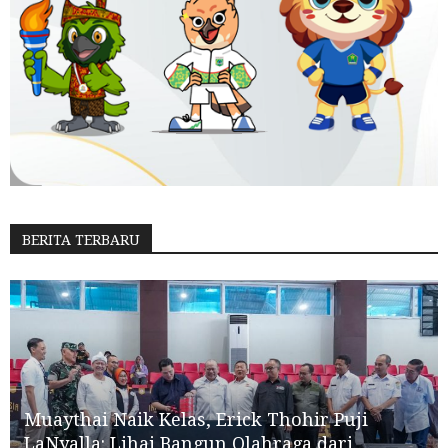
BERITA TERBARU
Muaythai Naik Kelas, Erick Thohir Puji
LaNyalla: Lihai Bangun Olahraga dari