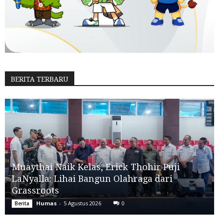
BERITA TERBARU
Muaythai Naik Kelas, Erick Thohir Puji
LaNyalla: Lihai Bangun Olahraga dari
Grassroots
Humas
-
5 Agustus 2026
0
Berita