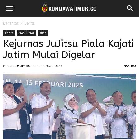
Beranda
Berita
Berita
NASIONAL
slide
Kejurnas JuJitsu Piala Kajati
Jatim Mulai Digelar
Penulis
Humas
-
14 Februari 2025
160