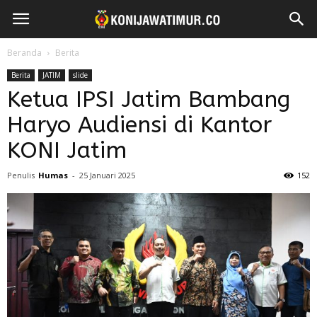
Beranda
Berita
Berita
JATIM
slide
Ketua IPSI Jatim Bambang
Haryo Audiensi di Kantor
KONI Jatim
Penulis
Humas
-
25 Januari 2025
152