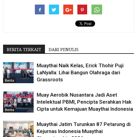
BERITA TERKAIT
DARI PENULIS
Muaythai Naik Kelas, Erick Thohir Puji
LaNyalla: Lihai Bangun Olahraga dari
Grassroots
Berita
Muay Aerobik Nusantara Jadi Aset
Intelektual PBMI, Pencipta Serahkan Hak
Cipta untuk Kemajuan Muaythai Indonesia
Berita
Muaythai Jatim Turunkan 87 Petarung di
Kejurnas Indonesia Muaythai