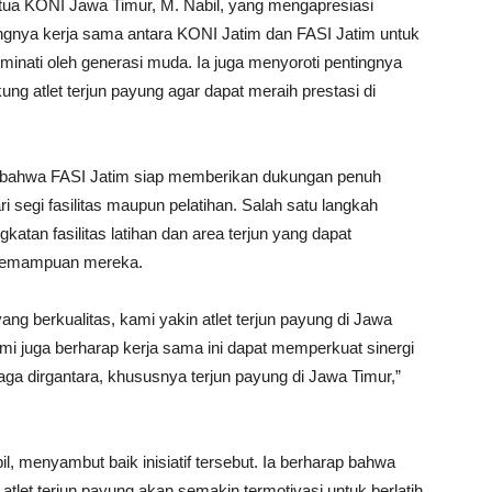
etua KONI Jawa Timur, M. Nabil, yang mengapresiasi
ngnya kerja sama antara KONI Jatim dan FASI Jatim untuk
inati oleh generasi muda. Ia juga menyoroti pentingnya
g atlet terjun payung agar dapat meraih prestasi di
ahwa FASI Jatim siap memberikan dukungan penuh
ri segi fasilitas maupun pelatihan. Salah satu langkah
atan fasilitas latihan dan area terjun yang dapat
h kemampuan mereka.
ang berkualitas, kami yakin atlet terjun payung di Jawa
ami juga berharap kerja sama ini dapat memperkuat sinergi
a dirgantara, khususnya terjun payung di Jawa Timur,”
, menyambut baik inisiatif tersebut. Ia berharap bahwa
tlet terjun payung akan semakin termotivasi untuk berlatih