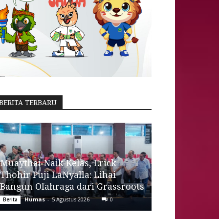
BERITA TERBARU
Muaythai Naik Kelas, Erick
Thohir Puji LaNyalla: Lihai
Bangun Olahraga dari Grassroots
Humas
-
5 Agustus 2026
0
Berita