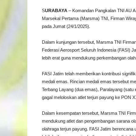
S
URABAYA
– Komandan Pangkalan TNI AU Ab
Marsekal Pertama (Marsma) TNI, Firman Wira
pada Jumat (24/1/2025).
Dalam kunjungan tersebut, Marsma TNI Firma
Federasi Aerosport Seluruh Indonesia (FASI) J
lebih erat guna mendukung perkembangan olahr
FASI Jatim telah memberikan kontribusi signif
medali emas. Rincian medali emas tersebut mel
Terbang Layang (dua emas), Paralayang (satu 
gagal meloloskan atlet terjun payung ke PON 
Dalam kesempatan tersebut, Marsma TNI Fir
mendukung atlet dan pengembangan sarana olah
olahraga terjun payung. FASI Jatim berencana 