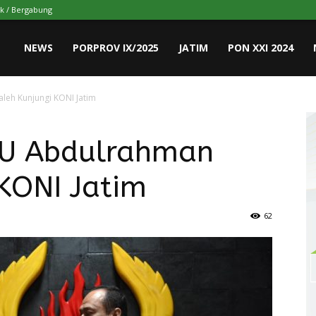
k / Bergabung
NEWS
PORPROV IX/2025
JATIM
PON XXI 2024
leh Kunjungi KONI Jatim
AU Abdulrahman
 KONI Jatim
62