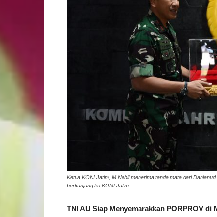
Ketua KONI Jatim, M Nabil menerima tanda mata dari Danlanu
berkunjung ke KONI Jatim
TNI AU Siap Menyemarakkan PORPROV di 