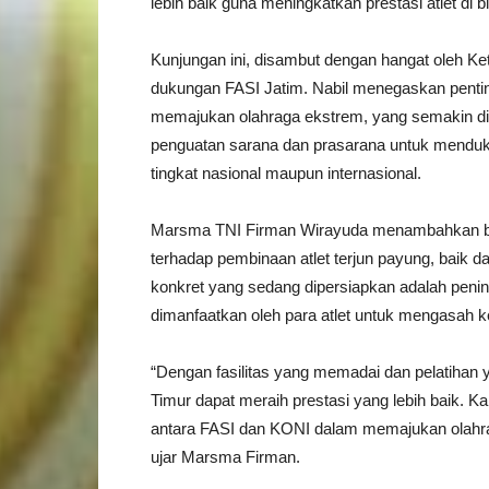
lebih baik guna meningkatkan prestasi atlet di b
Kunjungan ini, disambut dengan hangat oleh K
dukungan FASI Jatim. Nabil menegaskan penti
memajukan olahraga ekstrem, yang semakin dim
penguatan sarana dan prasarana untuk mendukun
tingkat nasional maupun internasional.
Marsma TNI Firman Wirayuda menambahkan b
terhadap pembinaan atlet terjun payung, baik da
konkret yang sedang dipersiapkan adalah peningk
dimanfaatkan oleh para atlet untuk mengasa
“Dengan fasilitas yang memadai dan pelatihan y
Timur dapat meraih prestasi yang lebih baik. K
antara FASI dan KONI dalam memajukan olahrag
ujar Marsma Firman.