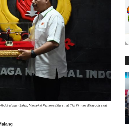
d Abdulrahman Saleh, Marsekal Pertama (Marsma) TNI Firman Wirayuda saat
Malang