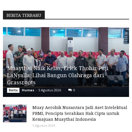
BERITA TERBARU
Muaythai Naik Kelas, Erick Thohir Puji
LaNyalla: Lihai Bangun Olahraga dari
Grassroots
Humas
-
5 Agustus 2026
0
Berita
Muay Aerobik Nusantara Jadi Aset Intelektual
PBMI, Pencipta Serahkan Hak Cipta untuk
Kemajuan Muaythai Indonesia
5 Agustus 2026