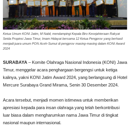
Ketua Umum KONI Jatim, M Nabil, mendampingi Kepala Biro Kesejahteraan Rakyat
Setda Propinsi Jawa Timur, Imam Hidayat bersama 12 Ketua Pengprov yang berhasil
menjadi juara umum PON Aceh-Sumut di pengprov masing-masing dalam KONI Award
2024
SURABAYA
– Komite Olahraga Nasional Indonesia (KONI) Jawa
Timur, menggelar acara penghargaan bergengsi untuk ketiga
kalinya, yakni KONI Jatim Award 2024, yang berlangsung di Hotel
Mercure Surabaya Grand Mirama, Senin 30 Desember 2024.
Acara tersebut, menjadi momen istimewa untuk memberikan
apresiasi kepada para insan olahraga yang telah berkontribusi
luar biasa dalam mengharumkan nama Jawa Timur di tingkat
nasional maupun internasional.