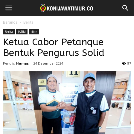
Beranda
Berita
Berita
JATIM
slide
Ketua Cabor Petanque
Bentuk Pengurus Solid
Penulis
Humas
-
24 Desember 2024
97