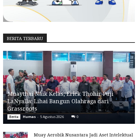
BERITA TERBARU
Muaythai Naik Kelas, Erick Thohir Puji
LaNyalla: Lihai Bangun Olahraga dari
Grassroots
Humas
-
5 Agustus 2026
0
Berita
Muay Aerobik Nusantara Jadi Aset Intelektual