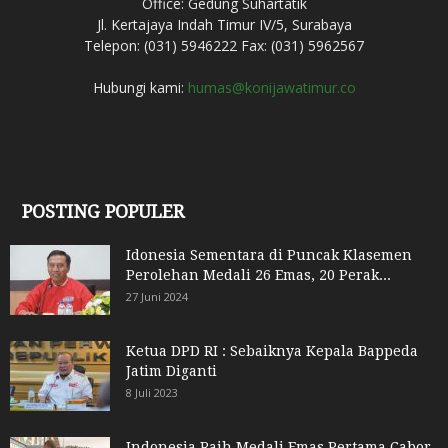
Office: Gedung Suhartatik
Jl. Kertajaya Indah Timur IV/5, Surabaya
Telepon: (031) 5946222 Fax: (031) 5962567
Hubungi kami:
humas@konijawatimur.co
POSTING POPULER
Idonesia Sementara di Puncak Klasemen
Perolehan Medali 26 Emas, 20 Perak...
27 Juni 2024
Ketua DPD RI : Sebaiknya Kepala Bappeda
Jatim Diganti
8 Juli 2023
Indonesia Raih Medali Emas Pertama Cabor