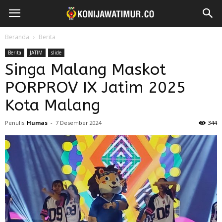
Beranda
Berita
Berita
JATIM
slide
Singa Malang Maskot
PORPROV IX Jatim 2025
Kota Malang
Penulis
Humas
-
7 Desember 2024
344