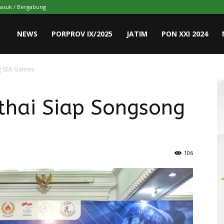
asuk / Bergabung
NEWS
PORPROV IX/2025
JATIM
PON XXI 2024
ng SEA Games
thai Siap Songsong
106