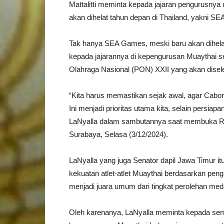
Mattalitti meminta kepada jajaran pengurusny
akan dihelat tahun depan di Thailand, yakni S
Tak hanya SEA Games, meski baru akan dihela
kepada jajarannya di kepengurusan Muaythai s
Olahraga Nasional (PON) XXII yang akan dise
“Kita harus memastikan sejak awal, agar Cabor
Ini menjadi prioritas utama kita, selain persia
LaNyalla dalam sambutannya saat membuka Ra
Surabaya, Selasa (3/12/2024).
LaNyalla yang juga Senator dapil Jawa Timur it
kekuatan atlet-atlet Muaythai berdasarkan p
menjadi juara umum dari tingkat perolehan meda
Oleh karenanya, LaNyalla meminta kepada semu