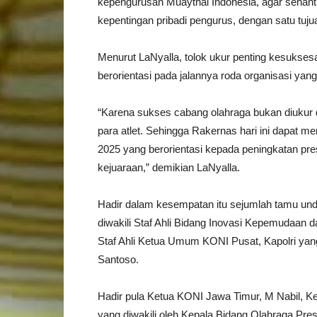
kepengurusan Muaythai Indonesia, agar senant
kepentingan pribadi pengurus, dengan satu tujua
Menurut LaNyalla, tolok ukur penting kesukses
berorientasi pada jalannya roda organisasi yang 
“Karena sukses cabang olahraga bukan diukur da
para atlet. Sehingga Rakernas hari ini dapat 
2025 yang berorientasi kepada peningkatan pres
kejuaraan,” demikian LaNyalla.
Hadir dalam kesempatan itu sejumlah tamu un
diwakili Staf Ahli Bidang Inovasi Kepemudaan
Staf Ahli Ketua Umum KONI Pusat, Kapolri yang 
Santoso.
Hadir pula Ketua KONI Jawa Timur, M Nabil, K
yang diwakili oleh Kepala Bidang Olahraga Pres