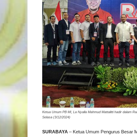
Ketua Umum PB MI, La Nyalla Mahmud Mattalitti hadir dalam Ra
Selasa (3/12/2024)
SURABAYA
– Ketua Umum Pengurus Besar Mu