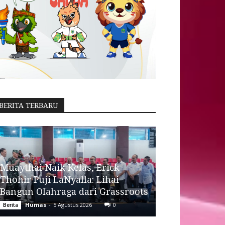
BERITA TERBARU
Muaythai Naik Kelas, Erick
Thohir Puji LaNyalla: Lihai
Bangun Olahraga dari Grassroots
Humas
-
5 Agustus 2026
0
Berita