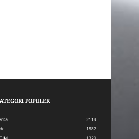
ATEGORI POPULER
rita
2113
ide
1882
ATIM
1329