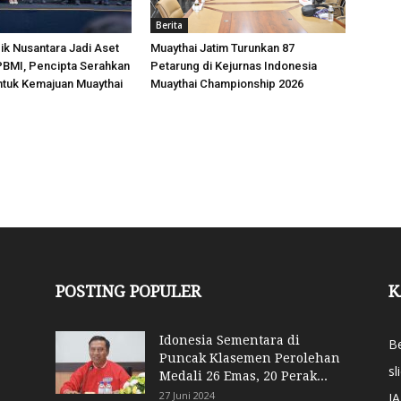
Berita
k Nusantara Jadi Aset
Muaythai Jatim Turunkan 87
 PBMI, Pencipta Serahkan
Petarung di Kejurnas Indonesia
ntuk Kemajuan Muaythai
Muaythai Championship 2026
POSTING POPULER
K
Idonesia Sementara di
Be
Puncak Klasemen Perolehan
sl
Medali 26 Emas, 20 Perak...
27 Juni 2024
J