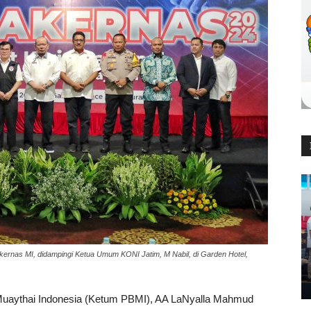
kernas MI, didampingi Ketua Umum KONI Jatim, M Nabil, di Garden Hotel,
aythai Indonesia (Ketum PBMI), AA LaNyalla Mahmud