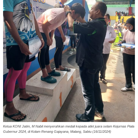
Ketua KONI Jatim, M Nabil menyerahkan medali kepada atlet juara selam Kejurnas Piala
Gubernur 2024, di Kolam Renang Gajayana, Malang, Sabtu (16/11/2024)