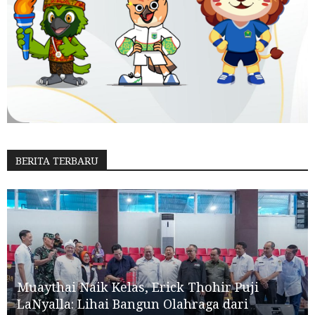
BERITA TERBARU
Muaythai Naik Kelas, Erick Thohir Puji
LaNyalla: Lihai Bangun Olahraga dari