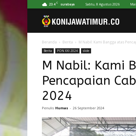
C
23.4
Sabtu, 8 Agustus 2026
Mas
surabaya
Koni
Beranda
Berita
M Nabil: Kami Bangga atas Penc
Jawa
Berita
PON XXI 2024
slide
M Nabil: Kami 
Timur
Pencapaian Cab
2024
Penulis
Humas
-
26 September 2024