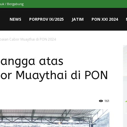
uk / Bergabung
NEWS
PORPROV IX/2025
JATIM
PON XXI 2024
apaian Cabor Muaythai di PON 2024
Bangga atas
or Muaythai di PON
161