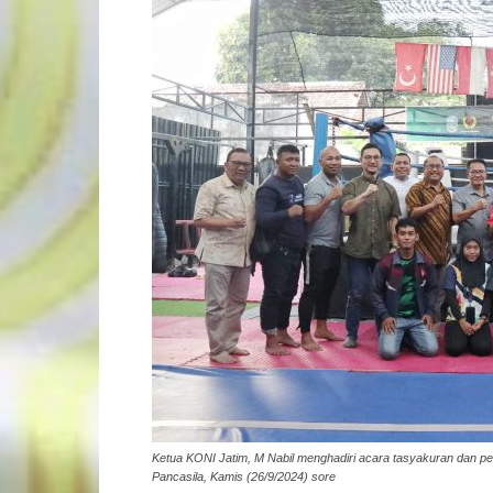
Ketua KONI Jatim, M Nabil menghadiri acara tasyakuran dan 
Pancasila, Kamis (26/9/2024) sore