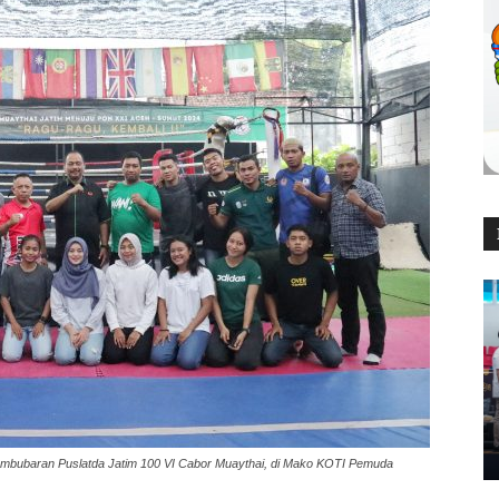
pembubaran Puslatda Jatim 100 VI Cabor Muaythai, di Mako KOTI Pemuda