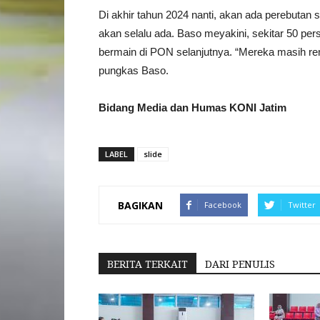
Di akhir tahun 2024 nanti, akan ada perebutan 
akan selalu ada. Baso meyakini, sekitar 50 per
bermain di PON selanjutnya. “Mereka masih rem
pungkas Baso.
Bidang Media dan Humas KONI Jatim
LABEL
slide
BAGIKAN
Facebook
Twitter
BERITA TERKAIT
DARI PENULIS