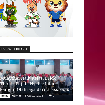
BERITA TERBARU
Muaythai Naik Kelas, Erick
Thohir Puji LaNyalla: Lihai
Bangun Olahraga dari Grassroots
Humas
-
5 Agustus 2026
0
Berita