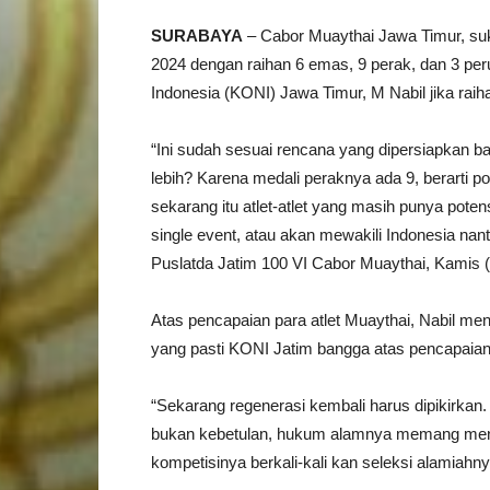
SURABAYA
– Cabor Muaythai Jawa Timur, s
2024 dengan raihan 6 emas, 9 perak, dan 3 p
Indonesia (KONI) Jawa Timur, M Nabil jika rai
“Ini sudah sesuai rencana yang dipersiapkan 
lebih? Karena medali peraknya ada 9, berarti po
sekarang itu atlet-atlet yang masih punya poten
single event, atau akan mewakili Indonesia nan
Puslatda Jatim 100 VI Cabor Muaythai, Kamis (
Atas pencapaian para atlet Muaythai, Nabil men
yang pasti KONI Jatim bangga atas pencapaian
“Sekarang regenerasi kembali harus dipikirkan
bukan kebetulan, hukum alamnya memang meng
kompetisinya berkali-kali kan seleksi alamiahny