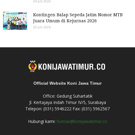
24 Juli 2026
Kontingen Balap Sepeda Jatim Nomor MTB
Juara Umum di Kejurnas 2026
22 Juli 2026
Official Website Koni Jawa Timur
Office: Gedung Suhartatik
Jl. Kertajaya Indah Timur IV/5, Surabaya
Telepon: (031) 5946222 Fax: (031) 5962567
Hubungi kami:
humas@konijawatimur.co