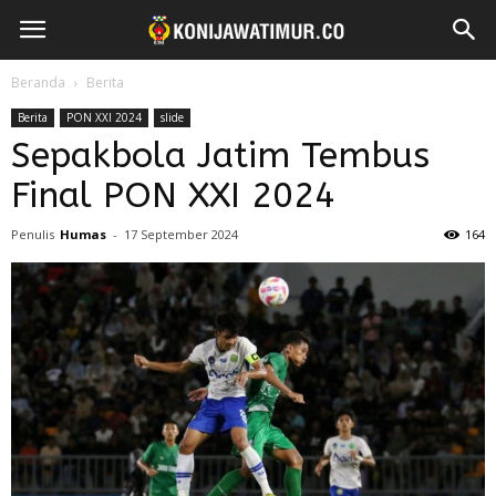
Beranda
Berita
Berita
PON XXI 2024
slide
Sepakbola Jatim Tembus
Final PON XXI 2024
Penulis
Humas
-
17 September 2024
164