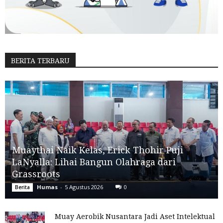
BERITA TERBARU
Muaythai Naik Kelas, Erick Thohir Puji
LaNyalla: Lihai Bangun Olahraga dari
Grassroots
Humas
-
5 Agustus 2026
0
Berita
Muay Aerobik Nusantara Jadi Aset Intelektual