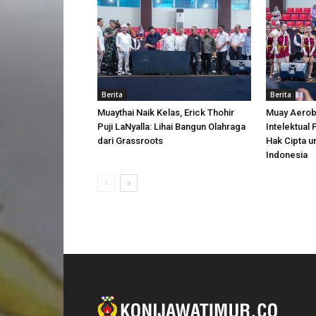
Berita
Berita
Muaythai Naik Kelas, Erick Thohir
Muay Aerobi
Puji LaNyalla: Lihai Bangun Olahraga
Intelektual
dari Grassroots
Hak Cipta u
Indonesia