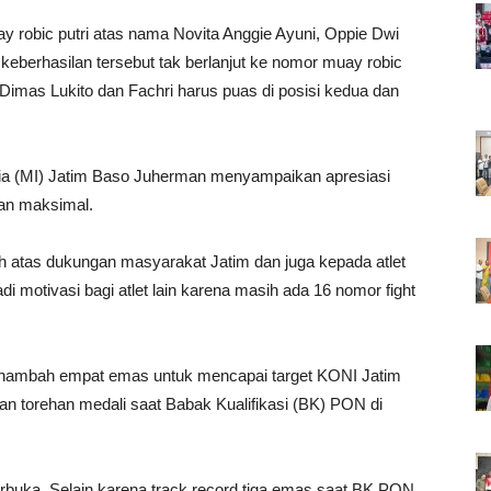
 robic putri atas nama Novita Anggie Ayuni, Oppie Dwi
eberhasilan tersebut tak berlanjut ke nomor muay robic
, Dimas Lukito dan Fachri harus puas di posisi kedua dan
sia (MI) Jatim Baso Juherman menyampaikan apresiasi
gan maksimal.
h atas dukungan masyarakat Jatim dan juga kepada atlet
 motivasi bagi atlet lain karena masih ada 16 nomor fight
enambah empat emas untuk mencapai target KONI Jatim
an torehan medali saat Babak Kualifikasi (BK) PON di
rbuka. Selain karena track record tiga emas saat BK PON,