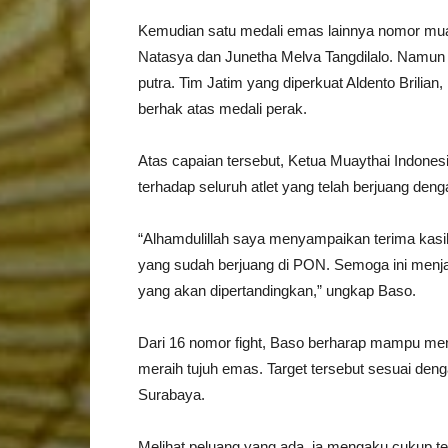
Kemudian satu medali emas lainnya nomor muay
Natasya dan Junetha Melva Tangdilalo. Namun k
putra. Tim Jatim yang diperkuat Aldento Brilian
berhak atas medali perak.
Atas capaian tersebut, Ketua Muaythai Indone
terhadap seluruh atlet yang telah berjuang den
“Alhamdulillah saya menyampaikan terima kasi
yang sudah berjuang di PON. Semoga ini menjadi
yang akan dipertandingkan,” ungkap Baso.
Dari 16 nomor fight, Baso berharap mampu m
meraih tujuh emas. Target tersebut sesuai deng
Surabaya.
Melihat peluang yang ada, ia mengaku cukup te