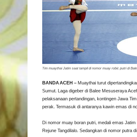
Tim muaythai Jatim saat tampil di nomor muay robic putri di B
BANDA ACEH –
Muaythai turut dipertandingk
Sumut. Laga digeber di Balee Mesuseraya Aceh
pelaksanaan pertandingan, kontingen Jawa Timu
perak. Termasuk di antaranya kawin emas di no
Di nomor muay boran putri, medali emas Jatim 
Rejune Tangdilalo. Sedangkan di nomor putra d