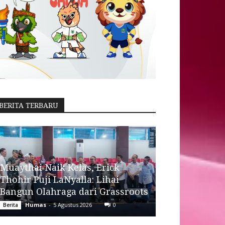
BERITA TERBARU
Muaythai Naik Kelas, Erick
Thohir Puji LaNyalla: Lihai
Bangun Olahraga dari Grassroots
Humas
-
5 Agustus 2026
0
Berita