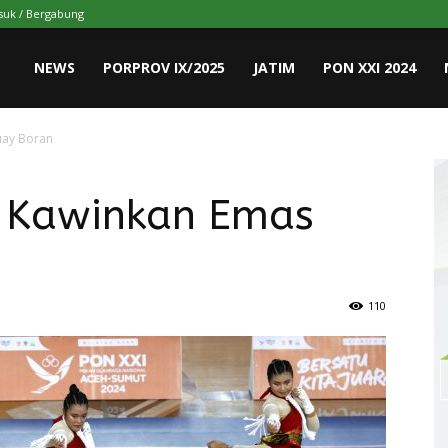
uk / Bergabung
NEWS
PORPROV IX/2025
JATIM
PON XXI 2024
uay Boran
m Kawinkan Emas
110