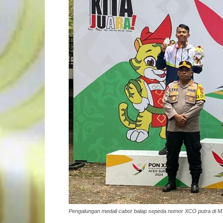
Pengalungan medali cabor balap sepeda nomor XCO putra di MT