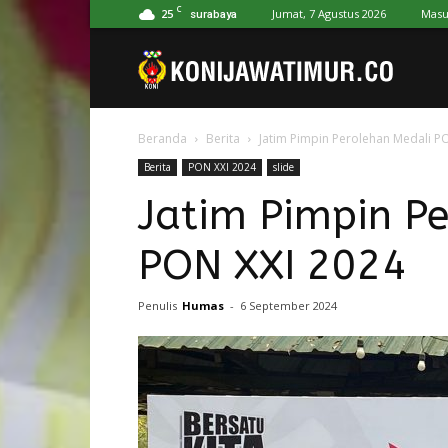
C
25
Jumat, 7 Agustus 2026
Masu
surabaya
Koni
Beranda
Berita
Jatim Pimpin Perolehan Medali P
Jawa
Berita
PON XXI 2024
slide
Jatim Pimpin P
Timur
PON XXI 2024
Penulis
Humas
-
6 September 2024