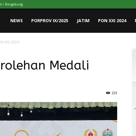
k / Bergabung
NEWS
PORPROV IX/2025
JATIM
PON XXI 2024
ON XXI 2024
erolehan Medali
223