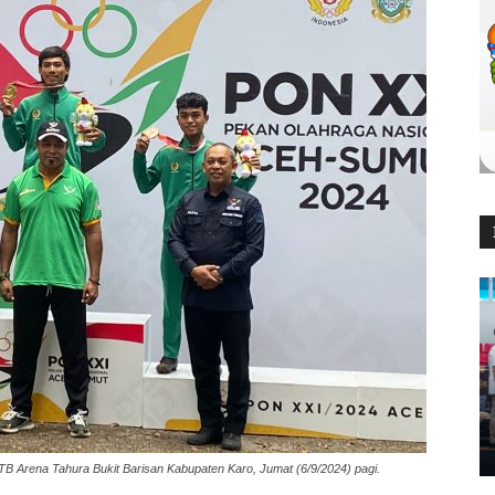
B Arena Tahura Bukit Barisan Kabupaten Karo, Jumat (6/9/2024) pagi.