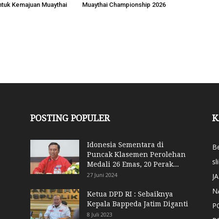
ntuk Kemajuan Muaythai
Muaythai Championship 2026
POSTING POPULER
K
Idonesia Sementara di
Be
Puncak Klasemen Perolehan
sl
Medali 26 Emas, 20 Perak...
27 Juni 2024
J
N
Ketua DPD RI : Sebaiknya
Kepala Bappeda Jatim Diganti
P
8 Juli 2023