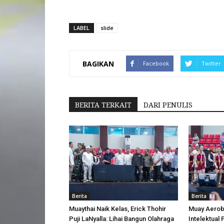
LABEL
slide
BAGIKAN
Facebook
Twitter
BERITA TERKAIT
DARI PENULIS
Berita
Berita
Muaythai Naik Kelas, Erick Thohir
Muay Aerobi
Puji LaNyalla: Lihai Bangun Olahraga
Intelektual