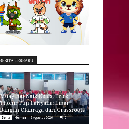
BERITA TERBARU
Muaythai Naik Kelas, Erick
Thohir Puji LaNyalla: Lihai
Bangun Olahraga dari Grassroots
Humas
-
5 Agustus 2026
0
Berita