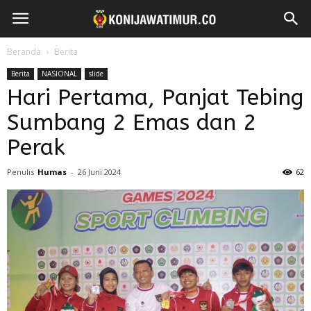
Beranda
Berita
Berita
NASIONAL
slide
Hari Pertama, Panjat Tebing
Sumbang 2 Emas dan 2
Perak
Penulis
Humas
-
26 Juni 2024
62