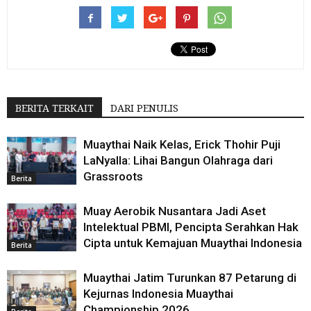
BERITA TERKAIT
DARI PENULIS
Muaythai Naik Kelas, Erick Thohir Puji
LaNyalla: Lihai Bangun Olahraga dari
Grassroots
Berita
Muay Aerobik Nusantara Jadi Aset
Intelektual PBMI, Pencipta Serahkan Hak
Cipta untuk Kemajuan Muaythai Indonesia
Berita
Muaythai Jatim Turunkan 87 Petarung di
Kejurnas Indonesia Muaythai
Championship 2026