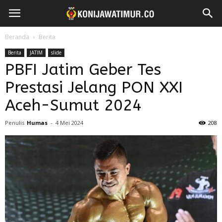
Beranda
Berita
Berita
JATIM
slide
PBFI Jatim Geber Tes
Prestasi Jelang PON XXI
Aceh-Sumut 2024
Penulis
Humas
-
4 Mei 2024
208