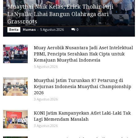
Muaythai Naik Kelas, Erick Thohir Puji
LaNyalla: Lihai Bangun Olahraga dari
Grassroots
Humas
-
5 Agustus 2026
0
Berita
Muay Aerobik Nusantara Jadi Aset Intelektual
PBMI, Pencipta Serahkan Hak Cipta untuk
Kemajuan Muaythai Indonesia
5 Agustus 2026
Muaythai Jatim Turunkan 87 Petarung di
Kejurnas Indonesia Muaythai Championship
2026
3 Agustus 2026
KONI Jatim Kampanyekan Atlet Laki-Laki Tak
Lagi Memendam Masalah
3 Agustus 2026