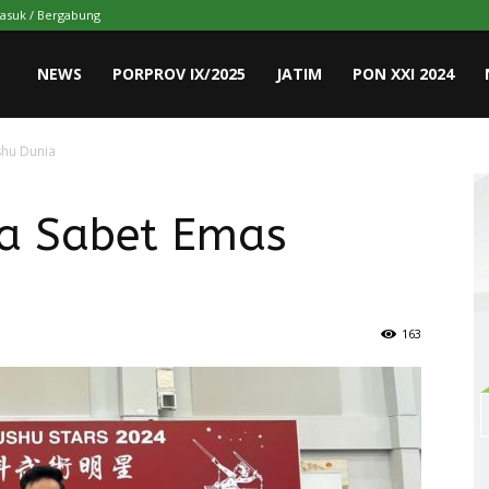
asuk / Bergabung
NEWS
PORPROV IX/2025
JATIM
PON XXI 2024
hu Dunia
a Sabet Emas
163