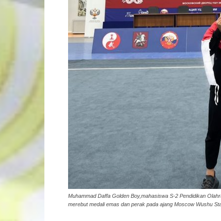
Muhammad Daffa Golden Boy,mahasiswa S-2 Pendidikan Olahrag
merebut medali emas dan perak pada ajang Moscow Wushu Sta