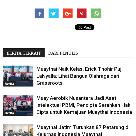
BERITA TERKAIT
DARI PENULIS
Muaythai Naik Kelas, Erick Thohir Puji
LaNyalla: Lihai Bangun Olahraga dari
Grassroots
Berita
Muay Aerobik Nusantara Jadi Aset
Intelektual PBMI, Pencipta Serahkan Hak
Cipta untuk Kemajuan Muaythai Indonesia
Berita
Muaythai Jatim Turunkan 87 Petarung di
Kejurnas Indonesia Muaythai