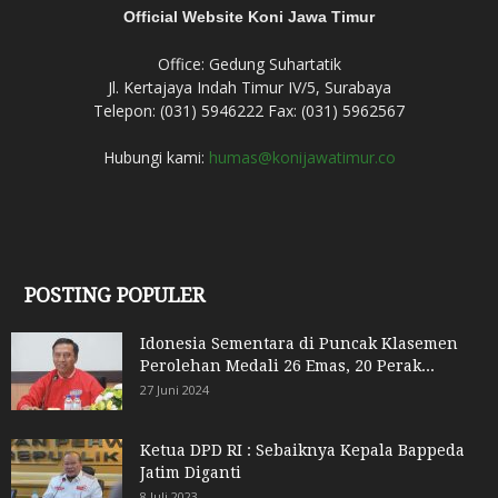
Official Website Koni Jawa Timur
Office: Gedung Suhartatik
Jl. Kertajaya Indah Timur IV/5, Surabaya
Telepon: (031) 5946222 Fax: (031) 5962567
Hubungi kami:
humas@konijawatimur.co
POSTING POPULER
Idonesia Sementara di Puncak Klasemen
Perolehan Medali 26 Emas, 20 Perak...
27 Juni 2024
Ketua DPD RI : Sebaiknya Kepala Bappeda
Jatim Diganti
8 Juli 2023