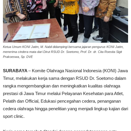
Ketua Umum KONI Jatim, M. Nabil didampingi bersama jajaran pengurus KONI Jatim,
menerima cindera mata dari Dirut RSUD Dr. Soetomo, Prof. Dr. dr. Cita Roesita Sigit
Prakoeswa, Sp. DVE
SURABAYA
– Komite Olahraga Nasional Indonesia (KONI) Jawa
Timur, melakukan kerja sama dengan RSUD Dr. Soetomo dalam
rangka mengembangkan dan meningkatkan kualitas olahraga
prestasi di Jawa Timur melalui Pelayanan Kesehatan para Atlet,
Pelatih dan Official, Edukasi pencegahan cedera, penanganan
cedera olahraga hingga penelitian yang menjadi lingkup kajian dari
sport clinic.