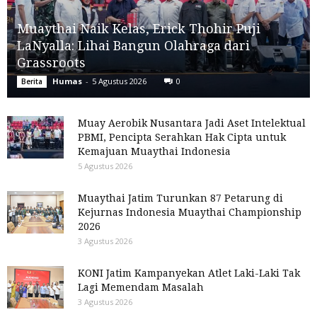
Muaythai Naik Kelas, Erick Thohir Puji
LaNyalla: Lihai Bangun Olahraga dari
Grassroots
Humas
-
5 Agustus 2026
0
Berita
Muay Aerobik Nusantara Jadi Aset Intelektual
PBMI, Pencipta Serahkan Hak Cipta untuk
Kemajuan Muaythai Indonesia
5 Agustus 2026
Muaythai Jatim Turunkan 87 Petarung di
Kejurnas Indonesia Muaythai Championship
2026
3 Agustus 2026
KONI Jatim Kampanyekan Atlet Laki-Laki Tak
Lagi Memendam Masalah
3 Agustus 2026