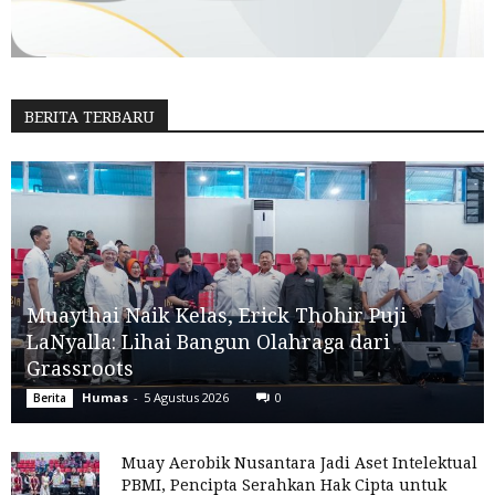
BERITA TERBARU
Muaythai Naik Kelas, Erick Thohir Puji
LaNyalla: Lihai Bangun Olahraga dari
Grassroots
Humas
-
5 Agustus 2026
0
Berita
Muay Aerobik Nusantara Jadi Aset Intelektual
PBMI, Pencipta Serahkan Hak Cipta untuk