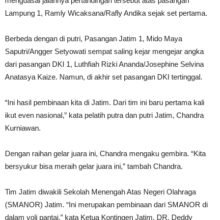
menguasai jalannya pertandingan tersebut atas pasangan
Lampung 1, Ramly Wicaksana/Rafly Andika sejak set pertama.
Berbeda dengan di putri, Pasangan Jatim 1, Mido Maya
Saputri/Angger Setyowati sempat saling kejar mengejar angka
dari pasangan DKI 1, Luthfiah Rizki Ananda/Josephine Selvina
Anatasya Kaize. Namun, di akhir set pasangan DKI tertinggal.
“Ini hasil pembinaan kita di Jatim. Dari tim ini baru pertama kali
ikut even nasional,” kata pelatih putra dan putri Jatim, Chandra
Kurniawan.
Dengan raihan gelar juara ini, Chandra mengaku gembira. “Kita
bersyukur bisa meraih gelar juara ini,” tambah Chandra.
Tim Jatim diwakili Sekolah Menengah Atas Negeri Olahraga
(SMANOR) Jatim. “Ini merupakan pembinaan dari SMANOR di
dalam voli pantai,” kata Ketua Kontingen Jatim, DR. Deddy