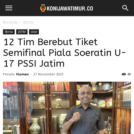
Beranda
Berita
Berita
JATIM
slide
12 Tim Berebut Tiket
Semifinal Piala Soeratin U-
17 PSSI Jatim
Penulis
Humas
-
21 November 2023
40