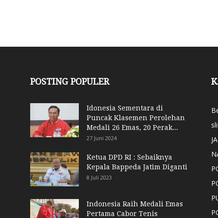
POSTING POPULER
K
Idonesia Sementara di
Be
Puncak Klasemen Perolehan
sl
Medali 26 Emas, 20 Perak...
27 Juni 2024
J
N
Ketua DPD RI : Sebaiknya
Kepala Bappeda Jatim Diganti
P
8 Juli 2023
P
P
Indonesia Raih Medali Emas
P
Pertama Cabor Tenis