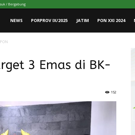
suk / Bergabung
NEWS
PORPROV IX/2025
JATIM
PON XXI 2024
K-PON
rget 3 Emas di BK-
152