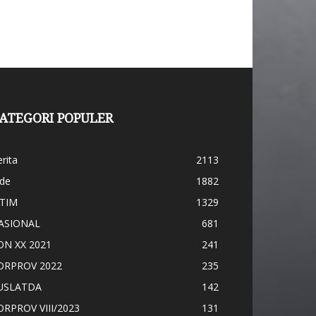
ATEGORI POPULER
rita
2113
ide
1882
ATIM
1329
ASIONAL
681
ON XX 2021
241
ORPROV 2022
235
USLATDA
142
ORPROV VIII/2023
131