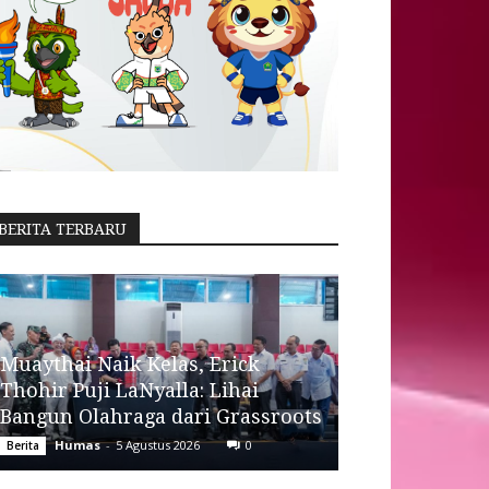
BERITA TERBARU
Muaythai Naik Kelas, Erick
Thohir Puji LaNyalla: Lihai
Bangun Olahraga dari Grassroots
Humas
-
5 Agustus 2026
0
Berita