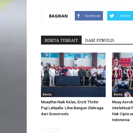
BAGIKAN
Facebook
Twitter
BERITA TERKAIT
DARI PENULIS
Berita
Berita
Muaythai Naik Kelas, Erick Thohir
Muay Aerobi
Puji LaNyalla: Lihai Bangun Olahraga
Intelektual
dari Grassroots
Hak Cipta u
Indonesia