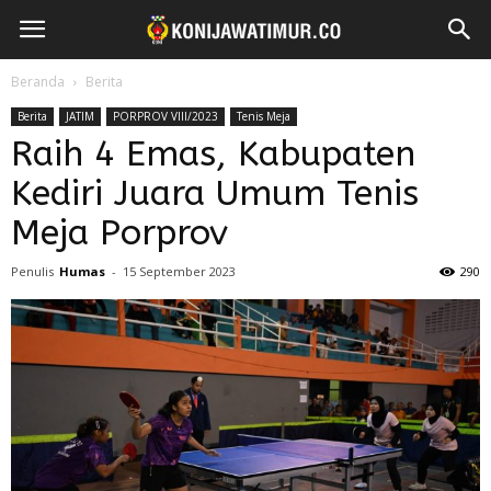
Beranda
Berita
Berita
JATIM
PORPROV VIII/2023
Tenis Meja
Raih 4 Emas, Kabupaten
Kediri Juara Umum Tenis
Meja Porprov
Penulis
Humas
-
15 September 2023
290