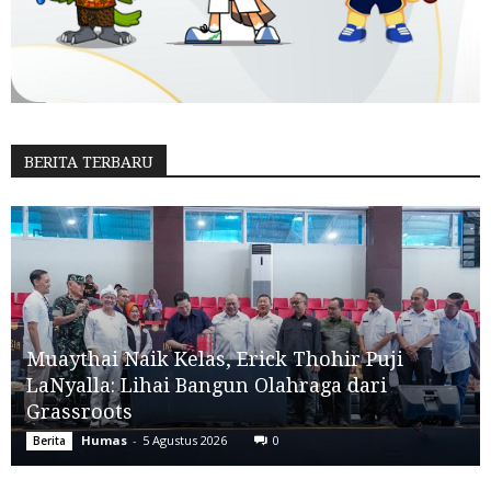
BERITA TERBARU
Muaythai Naik Kelas, Erick Thohir Puji
LaNyalla: Lihai Bangun Olahraga dari
Grassroots
Humas
-
5 Agustus 2026
0
Berita