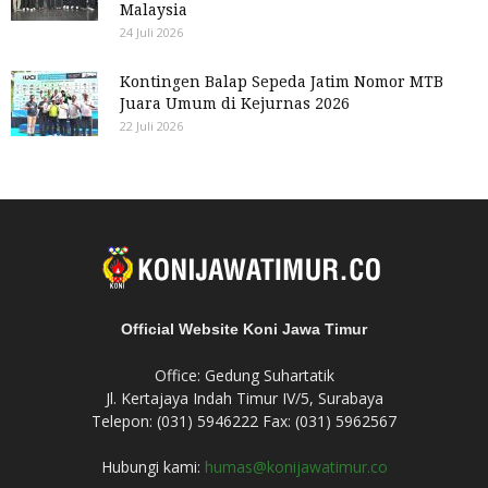
Malaysia
24 Juli 2026
Kontingen Balap Sepeda Jatim Nomor MTB
Juara Umum di Kejurnas 2026
22 Juli 2026
Official Website Koni Jawa Timur
Office: Gedung Suhartatik
Jl. Kertajaya Indah Timur IV/5, Surabaya
Telepon: (031) 5946222 Fax: (031) 5962567
Hubungi kami:
humas@konijawatimur.co