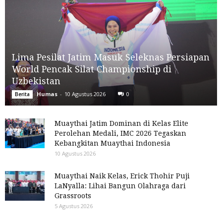
Lima Pesilat Jatim Masuk Seleknas Persiapan
World Pencak Silat Championship di
Uzbekistan
Humas
-
10 Agustus 2026
0
Berita
Muaythai Jatim Dominan di Kelas Elite
Perolehan Medali, IMC 2026 Tegaskan
Kebangkitan Muaythai Indonesia
10 Agustus 2026
Muaythai Naik Kelas, Erick Thohir Puji
LaNyalla: Lihai Bangun Olahraga dari
Grassroots
5 Agustus 2026