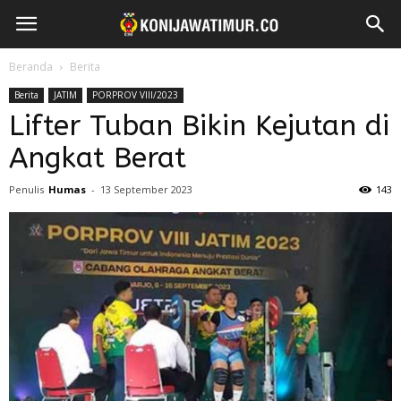
Beranda
Berita
Berita
JATIM
PORPROV VIII/2023
Lifter Tuban Bikin Kejutan di
Angkat Berat
Penulis
Humas
-
13 September 2023
143