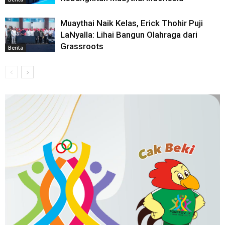
Muaythai Naik Kelas, Erick Thohir Puji
LaNyalla: Lihai Bangun Olahraga dari
Grassroots
Berita